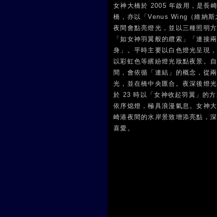
女神大橋於 2005 年啟用，是
橋，亦以「Venus Wing（維
夜間會點亮燈光，並以三種照明
「如女神羽翼般的纜索」「連接
身」。平時主要以白色燈光呈現
以彩虹色等繽紛燈光妝點夜景。
間，會依循「連結」的概念，從
光，並在橋中央匯合。夜深後燈
於 23 時以「女神收起羽翼」的
依序熄燈，極具浪漫氣息。女神
崎港夜間的水岸景致增添亮點，
喜愛。