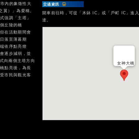
長崎市內的象徵性大
納斯之翼）」為愛稱。
開車前往時，可從「木鉢 IC」或「戶町 IC」
方式強調「主塔」
達。
兩側丘陵的橋
，但在活動期間會
自日落至薄暮期
兩端依序點亮燈
光會逐步減弱，並
方式向兩側主塔方向
女神大橋
大橋點亮後，為長
深受市民與觀光客