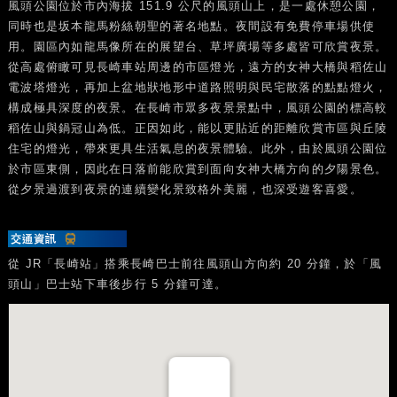
風頭公園位於市內海拔 151.9 公尺的風頭山上，是一處休憩公園，
同時也是坂本龍馬粉絲朝聖的著名地點。夜間設有免費停車場供使
用。園區內如龍馬像所在的展望台、草坪廣場等多處皆可欣賞夜景。
從高處俯瞰可見長崎車站周邊的市區燈光，遠方的女神大橋與稻佐山
電波塔燈光，再加上盆地狀地形中道路照明與民宅散落的點點燈火，
構成極具深度的夜景。在長崎市眾多夜景景點中，風頭公園的標高較
稻佐山與鍋冠山為低。正因如此，能以更貼近的距離欣賞市區與丘陵
住宅的燈光，帶來更具生活氣息的夜景體驗。此外，由於風頭公園位
於市區東側，因此在日落前能欣賞到面向女神大橋方向的夕陽景色。
從夕景過渡到夜景的連續變化景致格外美麗，也深受遊客喜愛。
從 JR「長崎站」搭乘長崎巴士前往風頭山方向約 20 分鐘，於「風
頭山」巴士站下車後步行 5 分鐘可達。