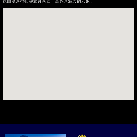
氛圍濃厚得彷彿置身異國，是獨具魅力的景象。"