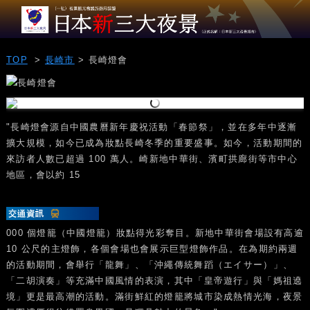
TOP
>
長崎市
> 長崎燈會
"長崎燈會源自中國農曆新年慶祝活動「春節祭」，並在多年中逐漸
擴大規模，如今已成為妝點長崎冬季的重要盛事。如今，活動期間的
來訪者人數已超過 100 萬人。崎新地中華街、濱町拱廊街等市中心
地區，會以約 15
000 個燈籠（中國燈籠）妝點得光彩奪目。新地中華街會場設有高逾
10 公尺的主燈飾，各個會場也會展示巨型燈飾作品。在為期約兩週
的活動期間，會舉行「龍舞」、「沖繩傳統舞蹈（エイサー）」、
「二胡演奏」等充滿中國風情的表演，其中「皇帝遊行」與「媽祖遶
境」更是最高潮的活動。滿街鮮紅的燈籠將城市染成熱情光海，夜景